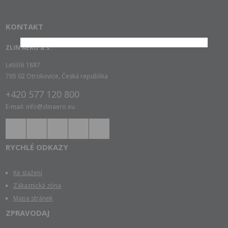
KONTAKT
ZLIN AERO a.s.
Letiště 1887
765 02 Otrokovice, Česká republika
+420 577 120 800
E-mail: info@zlinaero.eu
RYCHLÉ ODKAZY
Ke stažení
Zákaznická zóna
Mapa stránek
ZPRAVODAJ