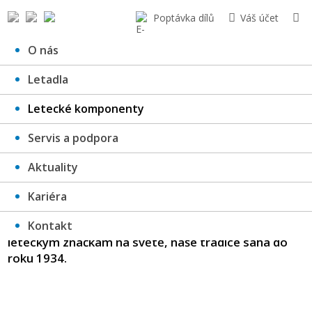
Poptávka dílů
Váš účet
O nás
Letadla
LETECKÉ KOMPONENTY
Letecké komponenty
Servis a podpora
Aktuality
Kariéra
V oblasti vývoje, výroby i servisu leteckých kol a brzd
Kontakt
pro vojenská i civilní letadla patříme k nejstarším
leteckým značkám na světě, naše tradice sahá do
roku 1934.