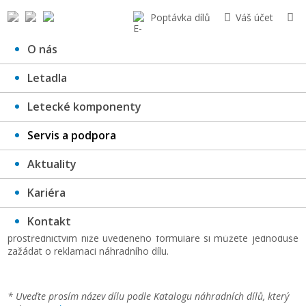
Poptávka dílů
Váš účet
O nás
Letadla
Reklamační protokol - náhradní
Letecké komponenty
díly
Servis a podpora
Aktuality
Kariéra
Vážení zákazníci,
Kontakt
prostřednictvím níže uvedeného formuláře si můžete jednoduše
zažádat o reklamaci náhradního dílu.
* Uveďte prosím název dílu podle Katalogu náhradních dílů, který