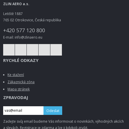
ZLIN AERO a.s.
Letiště 1887
765 02 Otrokovice, Česká republika
+420 577 120 800
E-mail: info@zlinaero.eu
RYCHLÉ ODKAZY
Ke stažení
Zákaznická zóna
Mapa stránek
ZPRAVODAJ
Odeslat
Zadejte svůj email budeme Vás informovat o novinkách, výhodných akcích
a slevách. Registrace je zdarma a lze ji kdykoli zrušit.