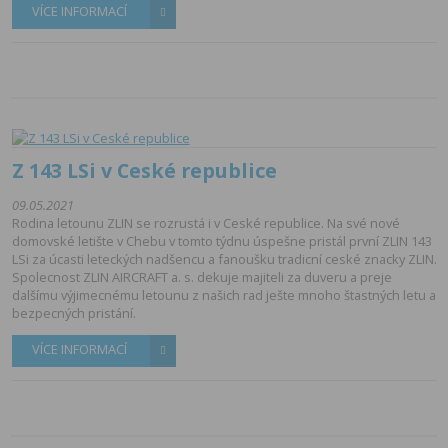
VÍCE INFORMACÍ
Z 143 LSi v Ceské republice
09.05.2021
Rodina letounu ZLIN se rozrustá i v Ceské republice. Na své nové
domovské letište v Chebu v tomto týdnu úspešne pristál první ZLIN 143
LSi za úcasti leteckých nadšencu a fanoušku tradicní ceské znacky ZLIN.
Spolecnost ZLIN AIRCRAFT a. s. dekuje majiteli za duveru a preje
dalšímu výjimecnému letounu z našich rad ješte mnoho štastných letu a
bezpecných pristání.
VÍCE INFORMACÍ