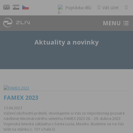
Poptávka dílů
Váš účet
MENU
Aktuality a novinky
FAMEX 2023
13.04.2023
Vážení obchodní prátelé, dovolujeme si Vás co nejsrdecneji pozvat k
návšteve Mezinárodního veletrhu FAMEX 2023 26. - 29. dubna 2023
Vojenská letecká základna v Santa Lucía, Mexiko. Budeme se na Vás
tešit na stánku c. 131 v hale D.