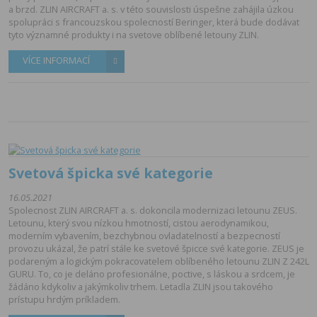
a brzd. ZLIN AIRCRAFT a. s. v této souvislosti úspešne zahájila úzkou
spolupráci s francouzskou spolecností Beringer, která bude dodávat
tyto významné produkty i na svetove oblíbené letouny ZLIN.
VÍCE INFORMACÍ
Svetová špicka své kategorie
16.05.2021
Spolecnost ZLIN AIRCRAFT a. s. dokoncila modernizaci letounu ZEUS.
Letounu, který svou nízkou hmotností, cistou aerodynamikou,
moderním vybavením, bezchybnou ovladatelností a bezpecností
provozu ukázal, že patrí stále ke svetové špicce své kategorie. ZEUS je
podareným a logickým pokracovatelem oblíbeného letounu ZLIN Z 242L
GURU. To, co je deláno profesionálne, poctive, s láskou a srdcem, je
žádáno kdykoliv a jakýmkoliv trhem. Letadla ZLIN jsou takového
prístupu hrdým príkladem.