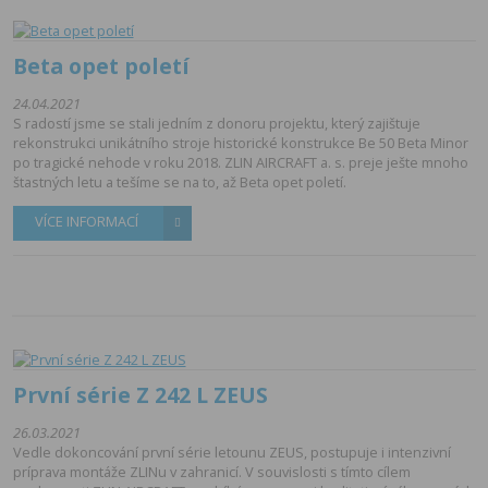
Beta opet poletí
24.04.2021
S radostí jsme se stali jedním z donoru projektu, který zajištuje
rekonstrukci unikátního stroje historické konstrukce Be 50 Beta Minor
po tragické nehode v roku 2018. ZLIN AIRCRAFT a. s. preje ješte mnoho
štastných letu a tešíme se na to, až Beta opet poletí.
VÍCE INFORMACÍ
První série Z 242 L ZEUS
26.03.2021
Vedle dokoncování první série letounu ZEUS, postupuje i intenzivní
príprava montáže ZLINu v zahranicí. V souvislosti s tímto cílem