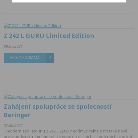
Z 242 L GURU Limited Edition
09.07.2021
VÍCE INFORMACÍ
Zahájení spolupráce se spolecností
Beringer
07.06.2021
K modernizaci letounu Z 242 L ZEUS neodmyslitelne patrí také nové
prvky podvozku, implementace vysoce kvalitních a moderních typu kol