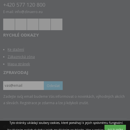
+420 577 120 800
E-mail: info@zlinaero.eu
RYCHLÉ ODKAZY
Ke stažení
Zákaznická zóna
Mapa stránek
ZPRAVODAJ
Odeslat
Zadejte svůj email budeme Vás informovat o novinkách, výhodných akcích
a slevách. Registrace je zdarma a lze ji kdykoli zrušit.
Tyto stránky ukládají soubory cookies, které pomáhají k jejich správnému fungování.
© 2026 ZLIN AERO a.s.,
Zásady používání cookies
Design a tvorba TAOX