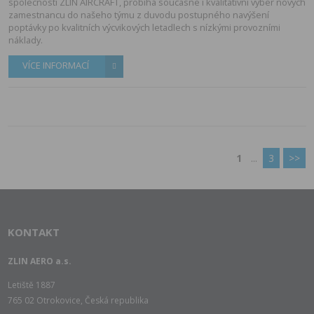
spolecnosti ZLIN AIRCRAFT, probíhá soucasne i kvalitativní výber nových
zamestnancu do našeho týmu z duvodu postupného navýšení
poptávky po kvalitních výcvikových letadlech s nízkými provozními
náklady.
VÍCE INFORMACÍ
1
...
3
>>
KONTAKT
ZLIN AERO a.s.
Letiště 1887
765 02 Otrokovice, Česká republika