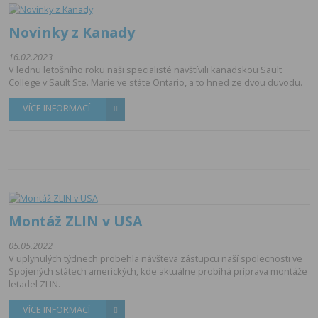
Novinky z Kanady
16.02.2023
V lednu letošního roku naši specialisté navštívili kanadskou Sault
College v Sault Ste. Marie ve státe Ontario, a to hned ze dvou duvodu.
VÍCE INFORMACÍ
Montáž ZLIN v USA
05.05.2022
V uplynulých týdnech probehla návšteva zástupcu naší spolecnosti ve
Spojených státech amerických, kde aktuálne probíhá príprava montáže
letadel ZLIN.
VÍCE INFORMACÍ