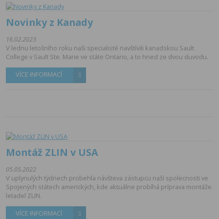
Novinky z Kanady
16.02.2023
V lednu letošního roku naši specialisté navštívili kanadskou Sault
College v Sault Ste. Marie ve státe Ontario, a to hned ze dvou duvodu.
VÍCE INFORMACÍ
Montáž ZLIN v USA
05.05.2022
V uplynulých týdnech probehla návšteva zástupcu naší spolecnosti ve
Spojených státech amerických, kde aktuálne probíhá príprava montáže
letadel ZLIN.
VÍCE INFORMACÍ