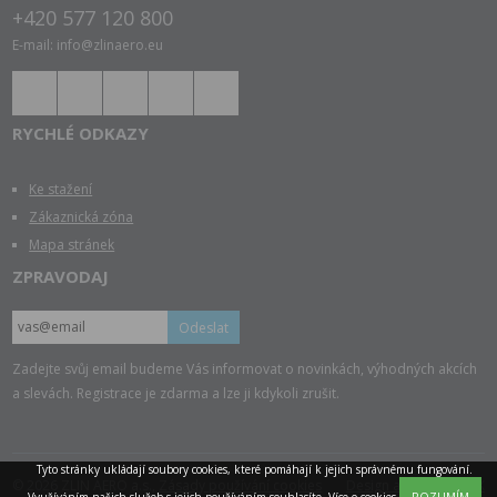
+420 577 120 800
E-mail: info@zlinaero.eu
RYCHLÉ ODKAZY
Ke stažení
Zákaznická zóna
Mapa stránek
ZPRAVODAJ
Odeslat
Zadejte svůj email budeme Vás informovat o novinkách, výhodných akcích
a slevách. Registrace je zdarma a lze ji kdykoli zrušit.
Tyto stránky ukládají soubory cookies, které pomáhají k jejich správnému fungování.
© 2026 ZLIN AERO a.s.,
Zásady používání cookies
Design a tvorba TAOX