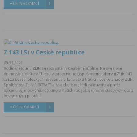
VÍCE INFORMACÍ
Z 143 LSi v Ceské republice
09.05.2021
Rodina letounu ZLIN se rozrustá i v Ceské republice. Na své nové
domovské letište v Chebu v tomto týdnu úspešne pristál první ZLIN 143
LSi za úcasti leteckých nadšencu a fanoušku tradicní ceské znacky ZLIN.
Spolecnost ZLIN AIRCRAFT a. s. dekuje majiteli za duveru a preje
dalšímu výjimecnému letounu z našich rad ješte mnoho štastných letu a
bezpecných pristání.
VÍCE INFORMACÍ