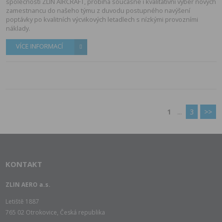
spolecnosti ZLIN AIRCRAFT, probíhá soucasne i kvalitativní výber nových
zamestnancu do našeho týmu z duvodu postupného navýšení
poptávky po kvalitních výcvikových letadlech s nízkými provozními
náklady.
VÍCE INFORMACÍ
1
...
3
>>
KONTAKT
ZLIN AERO a.s.
Letiště 1887
765 02 Otrokovice, Česká republika