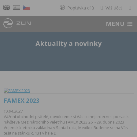
Poptávka dílů
Váš účet
MENU
Aktuality a novinky
FAMEX 2023
13.04.2023
Vážení obchodní prátelé, dovolujeme si Vás co nejsrdecneji pozvat k
návšteve Mezinárodního veletrhu FAMEX 2023 26. - 29. dubna 2023
Vojenská letecká základna v Santa Lucía, Mexiko. Budeme se na Vás
tešit na stánku c. 131 v hale D.