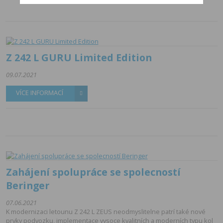
Z 242 L GURU Limited Edition
09.07.2021
VÍCE INFORMACÍ
Zahájení spolupráce se spolecností
Beringer
07.06.2021
K modernizaci letounu Z 242 L ZEUS neodmyslitelne patrí také nové
prvky podvozku, implementace vysoce kvalitních a moderních typu kol