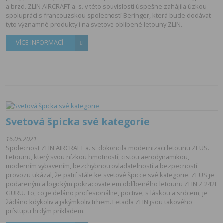
a brzd. ZLIN AIRCRAFT a. s. v této souvislosti úspešne zahájila úzkou
spolupráci s francouzskou spolecností Beringer, která bude dodávat
tyto významné produkty i na svetove oblíbené letouny ZLIN.
VÍCE INFORMACÍ
Svetová špicka své kategorie
16.05.2021
Spolecnost ZLIN AIRCRAFT a. s. dokoncila modernizaci letounu ZEUS.
Letounu, který svou nízkou hmotností, cistou aerodynamikou,
moderním vybavením, bezchybnou ovladatelností a bezpecností
provozu ukázal, že patrí stále ke svetové špicce své kategorie. ZEUS je
podareným a logickým pokracovatelem oblíbeného letounu ZLIN Z 242L
GURU. To, co je deláno profesionálne, poctive, s láskou a srdcem, je
žádáno kdykoliv a jakýmkoliv trhem. Letadla ZLIN jsou takového
prístupu hrdým príkladem.