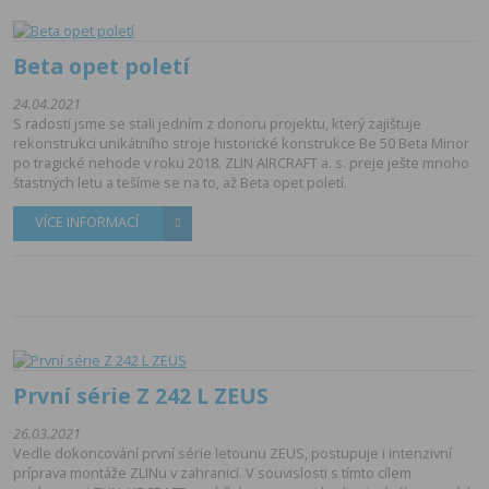
Beta opet poletí
24.04.2021
S radostí jsme se stali jedním z donoru projektu, který zajištuje
rekonstrukci unikátního stroje historické konstrukce Be 50 Beta Minor
po tragické nehode v roku 2018. ZLIN AIRCRAFT a. s. preje ješte mnoho
štastných letu a tešíme se na to, až Beta opet poletí.
VÍCE INFORMACÍ
První série Z 242 L ZEUS
26.03.2021
Vedle dokoncování první série letounu ZEUS, postupuje i intenzivní
príprava montáže ZLINu v zahranicí. V souvislosti s tímto cílem