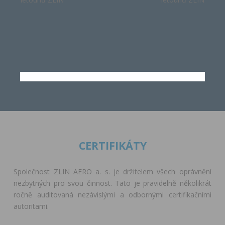
CERTIFIKÁTY
Společnost ZLIN AERO a. s. je držitelem všech oprávnění
nezbytných pro svou činnost. Tato je pravidelně několikrát
J. A. Baťa
ročně auditovaná nezávislými a odbornými certifikačními
autoritami.